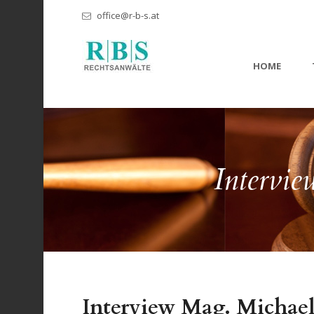
office@r-b-s.at
HOME
Intervi
Interview Mag. Michael