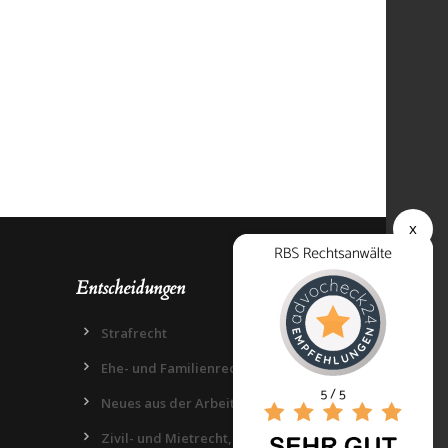
x
Entscheidungen
Strafrecht
Ehe- und Familienrecht
Neues aus der Arbeitswelt
Zivil- und Mietrecht, Datenschutz