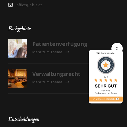
office@r-b-s.at
Fachgebiete
Patientenverfügung
x
Mehr zum Thema
Verwaltungsrecht
Mehr zum Thema
Entscheidungen