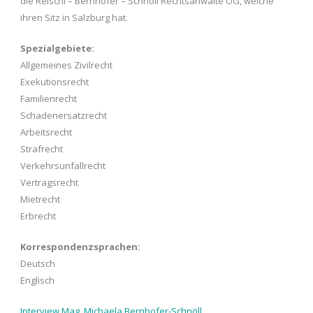
die Reischl – Bernhofer – Schnöll Rechtsanwälte OG, welche
ihren Sitz in Salzburg hat.
Spezialgebiete:
Allgemeines Zivilrecht
Exekutionsrecht
Familienrecht
Schadenersatzrecht
Arbeitsrecht
Strafrecht
Verkehrsunfallrecht
Vertragsrecht
Mietrecht
Erbrecht
Korrespondenzsprachen:
Deutsch
Englisch
Interview Mag. Michaela Bernhofer-Schnöll