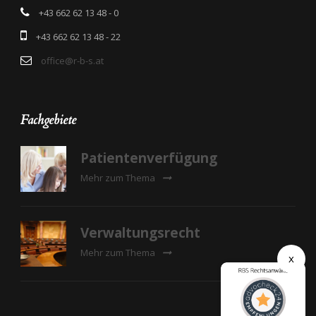
+43 662 62 13 48 - 0
+43 662 62 13 48 - 22
office@r-b-s.at
Fachgebiete
Patientenverfügung
Mehr zum Thema
Verwaltungsrecht
Mehr zum Thema
x