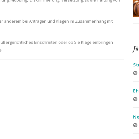
lung, Mobbing, Diskriminierung, Versetzung, sowie Haftung von
nter anderem bei Anträgen und Klagen im Zusammenhang mit
ußergerichtliches Einschreiten oder ob Sie Klage einbringen
Jü
.
St
Eh
Ne