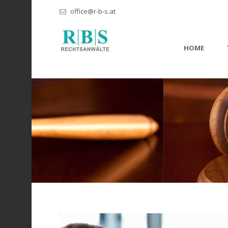
office@r-b-s.at
HOME