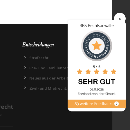
x
Entscheidungen
Strafrecht
Ehe- und Familienrecht
Neues aus der Arbeitswelt
Zivil- und Mietrecht, Datenschutz
recht