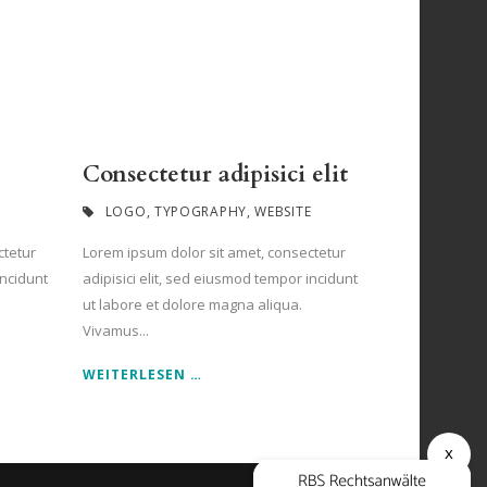
Consectetur adipisici elit
LOGO
,
TYPOGRAPHY
,
WEBSITE
ctetur
Lorem ipsum dolor sit amet, consectetur
incidunt
adipisici elit, sed eiusmod tempor incidunt
ut labore et dolore magna aliqua.
Vivamus...
WEITERLESEN …
x