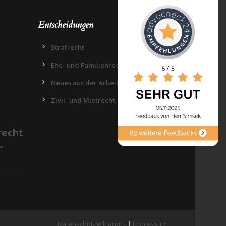
Entscheidungen
Strafrecht
Ehe- und Familienrecht
Neues aus der Arbeitswelt
Zivil- und Mietrecht, Datenschutz
recht
Datenschutzerklärung
|
Impressum