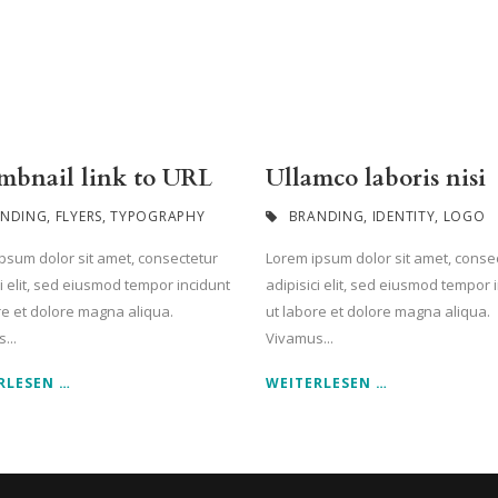
bnail link to URL
Ullamco laboris nisi
ANDING
,
FLYERS
,
TYPOGRAPHY
BRANDING
,
IDENTITY
,
LOGO
psum dolor sit amet, consectetur
Lorem ipsum dolor sit amet, conse
ci elit, sed eiusmod tempor incidunt
adipisici elit, sed eiusmod tempor 
re et dolore magna aliqua.
ut labore et dolore magna aliqua.
...
Vivamus...
RLESEN …
WEITERLESEN …