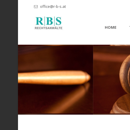
office@r-b-s.at
HOME