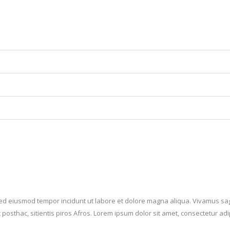
 sed eiusmod tempor incidunt ut labore et dolore magna aliqua. Vivamus sag
posthac, sitientis piros Afros. Lorem ipsum dolor sit amet, consectetur adip