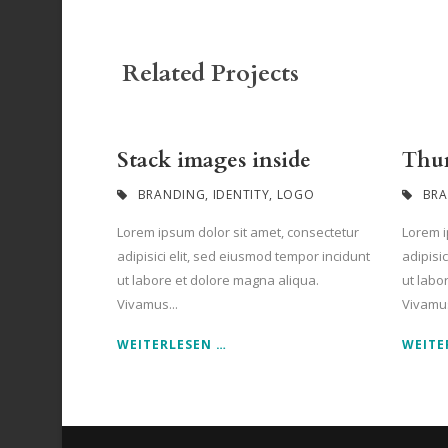
Related Projects
Stack images inside
Thum
BRANDING
,
IDENTITY
,
LOGO
BR
Lorem ipsum dolor sit amet, consectetur
Lorem i
adipisici elit, sed eiusmod tempor incidunt
adipisi
ut labore et dolore magna aliqua.
ut labo
Vivamus...
Vivamus
WEITERLESEN …
WEITE