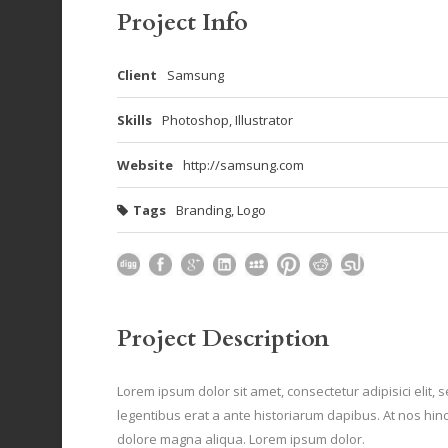
Project Info
Client
Samsung
Skills
Photoshop, Illustrator
Website
http://samsung.com
Tags
Branding
,
Logo
Project Description
Lorem ipsum dolor sit amet, consectetur adipisici elit,
legentibus erat a ante historiarum dapibus. At nos hinc 
dolore magna aliqua. Lorem ipsum dolor.